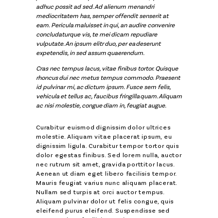
adhuc possit ad sed. Ad alienum menandri
mediocritatem has, semper offendit senserit at
eam. Pericula maluisset in qui, an audire convenire
concludaturque vis, te mei dicam repudiare
vulputate. An ipsum elitr duo, per ea deserunt
expetendis, in sed assum quaerendum.
Cras nec tempus lacus, vitae finibus tortor. Quisque
rhoncus dui nec metus tempus commodo. Praesent
id pulvinar mi, ac dictum ipsum. Fusce sem felis,
vehicula et tellus ac, faucibus fringilla quam. Aliquam
ac nisi molestie, congue diam in, feugiat augue.
Curabitur euismod dignissim dolor ultrices
molestie. Aliquam vitae placerat ipsum, eu
dignissim ligula. Curabitur tempor tortor quis
dolor egestas finibus. Sed lorem nulla, auctor
nec rutrum sit amet, gravida porttitor lacus.
Aenean ut diam eget libero facilisis tempor.
Mauris feugiat varius nunc aliquam placerat.
Nullam sed turpis at orci auctor tempus.
Aliquam pulvinar dolor ut felis congue, quis
eleifend purus eleifend. Suspendisse sed