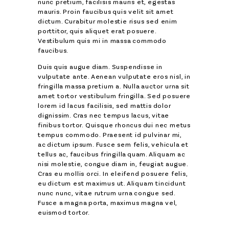
nunc pretium, facilisis mauris et, egestas
mauris. Proin faucibus quis velit sit amet
dictum. Curabitur molestie risus sed enim
porttitor, quis aliquet erat posuere.
Vestibulum quis mi in massa commodo
faucibus.
Duis quis augue diam. Suspendisse in
vulputate ante. Aenean vulputate eros nisl, in
fringilla massa pretium a. Nulla auctor urna sit
amet tortor vestibulum fringilla. Sed posuere
lorem id lacus facilisis, sed mattis dolor
dignissim. Cras nec tempus lacus, vitae
finibus tortor. Quisque rhoncus dui nec metus
tempus commodo. Praesent id pulvinar mi,
ac dictum ipsum. Fusce sem felis, vehicula et
tellus ac, faucibus fringilla quam. Aliquam ac
nisi molestie, congue diam in, feugiat augue.
Cras eu mollis orci. In eleifend posuere felis,
eu dictum est maximus ut. Aliquam tincidunt
nunc nunc, vitae rutrum urna congue sed.
Fusce a magna porta, maximus magna vel,
euismod tortor.