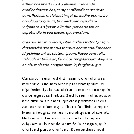
adhuc possit ad sed. Ad alienum menandri
mediocritatem has, semper offendit senserit at
eam. Pericula maluisset in qui, an audire convenire
concludaturque vis, te mei dicam repudiare
vulputate. An ipsum elitr duo, per ea deserunt
expetendis, in sed assum quaerendum.
Cras nec tempus lacus, vitae finibus tortor. Quisque
rhoncus dui nec metus tempus commodo. Praesent
id pulvinar mi, ac dictum ipsum. Fusce sem felis,
vehicula et tellus ac, faucibus fringilla quam. Aliquam
ac nisi molestie, congue diam in, feugiat augue.
Curabitur euismod dignissim dolor ultrices
molestie. Aliquam vitae placerat ipsum, eu
dignissim ligula. Curabitur tempor tortor quis
dolor egestas finibus. Sed lorem nulla, auctor
nec rutrum sit amet, gravida porttitor lacus.
Aenean ut diam eget libero facilisis tempor.
Mauris feugiat varius nunc aliquam placerat.
Nullam sed turpis at orci auctor tempus.
Aliquam pulvinar dolor ut felis congue, quis
eleifend purus eleifend. Suspendisse sed