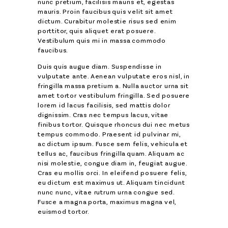
nunc pretium, facilisis mauris et, egestas
mauris. Proin faucibus quis velit sit amet
dictum. Curabitur molestie risus sed enim
porttitor, quis aliquet erat posuere.
Vestibulum quis mi in massa commodo
faucibus.
Duis quis augue diam. Suspendisse in
vulputate ante. Aenean vulputate eros nisl, in
fringilla massa pretium a. Nulla auctor urna sit
amet tortor vestibulum fringilla. Sed posuere
lorem id lacus facilisis, sed mattis dolor
dignissim. Cras nec tempus lacus, vitae
finibus tortor. Quisque rhoncus dui nec metus
tempus commodo. Praesent id pulvinar mi,
ac dictum ipsum. Fusce sem felis, vehicula et
tellus ac, faucibus fringilla quam. Aliquam ac
nisi molestie, congue diam in, feugiat augue.
Cras eu mollis orci. In eleifend posuere felis,
eu dictum est maximus ut. Aliquam tincidunt
nunc nunc, vitae rutrum urna congue sed.
Fusce a magna porta, maximus magna vel,
euismod tortor.